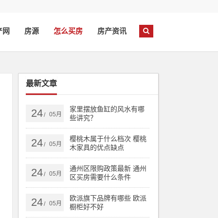
产网
房源
怎么买房
房产资讯
最新文章
家里摆放鱼缸的风水有哪
24
05月
/
些讲究？
樱桃木属于什么档次 樱桃
24
05月
/
木家具的优点缺点
通州区限购政策最新 通州
24
05月
/
区买房需要什么条件
是
欧派旗下品牌有哪些 欧派
24
时
05月
/
橱柜好不好