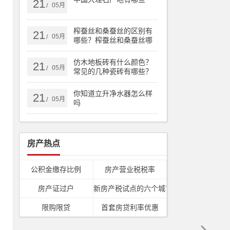
21
05月
/
查
榨蚕丝和桑蚕丝的区别有
21
保
05月
/
哪些？榨蚕丝和桑蚕丝哪
个好
仿木地板砖有什么颜色？
21
05月
/
常见的几种瓷砖有哪些？
家
你知道立升净水器怎么样
21
05月
/
吗
包
房产热点
是
公积金缴存比例
房产营业税税率
开
房产证过户
新房产税试点的六个城市
会
限购限贷
首套房贷利率优惠