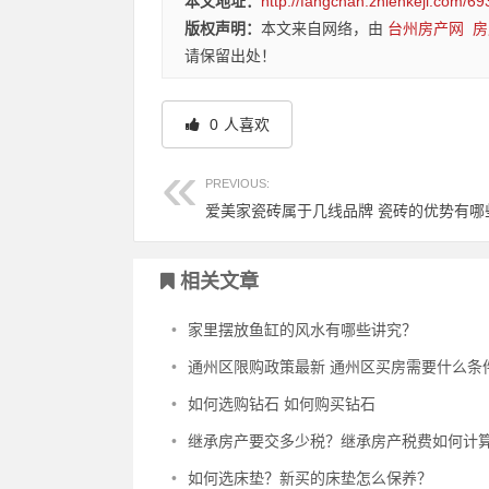
本文地址：
http://fangchan.zhienkeji.com/69
版权声明：
本文来自网络，由
台州房产网
房
请保留出处！
0
人喜欢
PREVIOUS:
爱美家瓷砖属于几线品牌 瓷砖的优势有哪
相关文章
•
家里摆放鱼缸的风水有哪些讲究？
•
通州区限购政策最新 通州区买房需要什么条
•
如何选购钻石 如何购买钻石
•
继承房产要交多少税？继承房产税费如何计
•
如何选床垫？新买的床垫怎么保养？