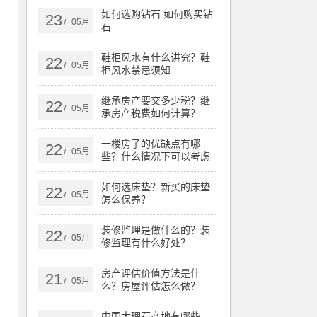
如何选购钻石 如何购买钻
23
05月
/
石
是
时
鞋柜风水有什么讲究？鞋
22
05月
/
柜风水禁忌须知
继承房产要交多少税？继
22
05月
/
承房产税费如何计算？
与
一楼房子的优缺点有哪
22
让
05月
/
些？什么情况下可以考虑
以
买一楼的房子？
如何选床垫？新买的床垫
22
计
05月
/
怎么保养？
装修监理是做什么的？装
22
05月
/
修监理有什么好处？
否
房产评估价值方法是什
21
05月
/
么？房屋评估怎么做？
中国大理石产地有哪些