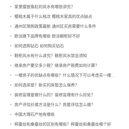
•
家里摆放鱼缸的风水有哪些讲究？
•
樱桃木属于什么档次 樱桃木家具的优点缺点
•
通州区限购政策最新 通州区买房需要什么条件
•
欧派旗下品牌有哪些 欧派橱柜好不好
•
如何选购钻石 如何购买钻石
•
鞋柜风水有什么讲究？鞋柜风水禁忌须知
•
继承房产要交多少税？继承房产税费如何计算？
•
一楼房子的优缺点有哪些？什么情况下可以考虑买一楼的房子？
•
如何选床垫？新买的床垫怎么保养？
•
装修监理是做什么的？装修监理有什么好处？
•
房产评估价值方法是什么？房屋评估怎么做？
•
中国大理石产地有哪些
•
榨蚕丝和桑蚕丝的区别有哪些？榨蚕丝和桑蚕丝哪个好