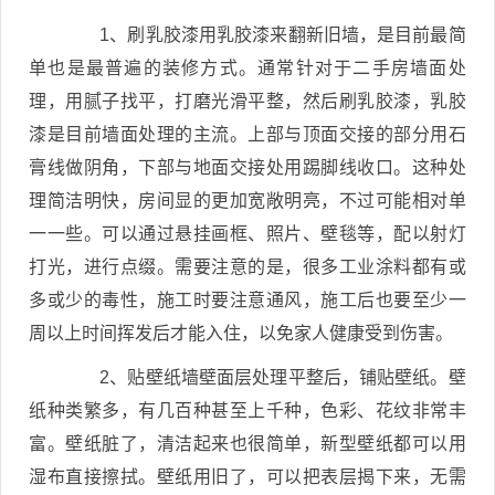
1、刷乳胶漆用乳胶漆来翻新旧墙，是目前最简
单也是最普遍的装修方式。通常针对于二手房墙面处
理，用腻子找平，打磨光滑平整，然后刷乳胶漆，乳胶
漆是目前墙面处理的主流。上部与顶面交接的部分用石
膏线做阴角，下部与地面交接处用踢脚线收口。这种处
理简洁明快，房间显的更加宽敞明亮，不过可能相对单
一一些。可以通过悬挂画框、照片、壁毯等，配以射灯
打光，进行点缀。需要注意的是，很多工业涂料都有或
多或少的毒性，施工时要注意通风，施工后也要至少一
周以上时间挥发后才能入住，以免家人健康受到伤害。
2、贴壁纸墙壁面层处理平整后，铺贴壁纸。壁
纸种类繁多，有几百种甚至上千种，色彩、花纹非常丰
富。壁纸脏了，清洁起来也很简单，新型壁纸都可以用
湿布直接擦拭。壁纸用旧了，可以把表层揭下来，无需